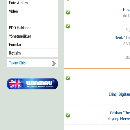
Foto Albüm
Hasa
Video
36/1
PDO Hakkında
30
Yönetmelikler
Deniz "Th
27/
Formlar
İletişim
30
Takım Girişi
Erinç "BigBa
Gökhan "The 
Zeynep Merve 