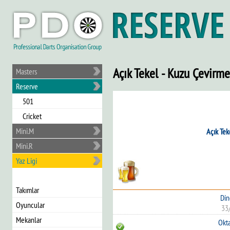
Açık Tekel - Kuzu Çevirme
Masters
Reserve
501
Cricket
Mini.M
Açık Tek
Mini.R
Yaz Ligi
Takımlar
Din
Oyuncular
33
Mekanlar
Okt