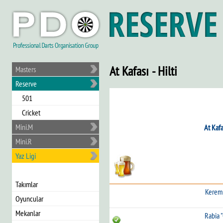
At Kafası - Hilti
Masters
Reserve
501
Cricket
Mini.M
At Kafa
Mini.R
Yaz Ligi
Takımlar
Kerem 
Oyuncular
Mekanlar
Rabia 