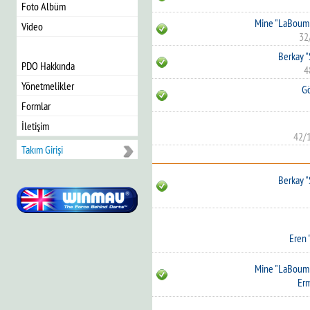
Foto Albüm
Mine "LaBoum"
Video
32
Berkay "
PDO Hakkında
4
Yönetmelikler
G
Formlar
İletişim
42/
Takım Girişi
Berkay "
Eren 
Mine "LaBoum"
Erm