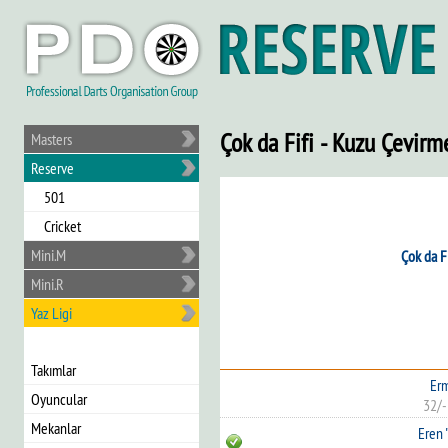
Çok da Fifi - Kuzu Çevirm
Masters
Reserve
501
Cricket
Mini.M
Çok da Fi
Mini.R
Yaz Ligi
Takımlar
Erm
Oyuncular
32/-
Mekanlar
Eren 