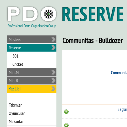
Communitas - Bulldozer
Masters
Reserve
501
Cricket
Mini.M
Communit
Mini.R
Yaz Ligi
Takımlar
Seçkin
Oyuncular
Mekanlar