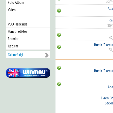
30/4
Foto Albüm
Ada
Video
Öm
PDO Hakkında
30/
Yönetmelikler
42
Formlar
Burak "Execut
İletişim
31
Takım Girişi
Burak "Execut
Ada
Evren D
Seçkin