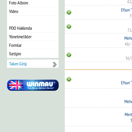
42
Foto Albüm
Efsun 
Video
3
PDO Hakkında
31
Yönetmelikler
Mehm
48/-
Formlar
İletişim
36/
Takım Girişi
Efsun 
Mehm
Mert