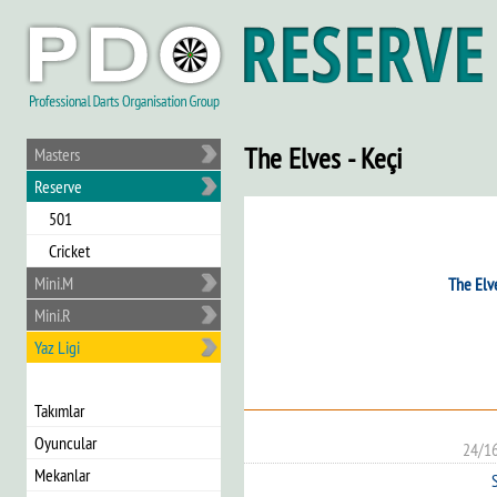
The Elves - Keçi
Masters
Reserve
501
Cricket
Mini.M
The Elv
Mini.R
Yaz Ligi
Takımlar
Oyuncular
24/1
Mekanlar