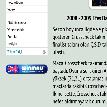
Foto Albüm
Video
2008 - 2009 Efes Da
PDO Hakkında
Sezon boyunca ligde ve pl
Yönetmelikler
gösteren Crosscheck takımı
Formlar
finalist takım olan Ç.S.D.
İletişim
ulaştı.
Takım Girişi
Maça, Crosscheck takımında
başladı. Oyuna sert giren 
yüksek (31,31) ortalamasını
maçlarda rakibi Crosscheck 
İkinci sette, Crosscheck ta
nefes aldırmayarak durumu 