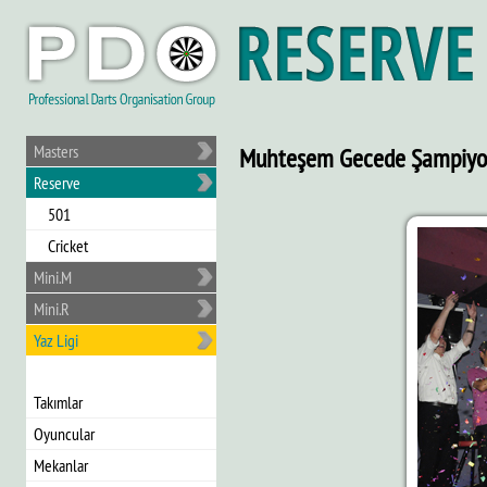
Masters
Muhteşem Gecede Şampiyon
Reserve
501
Cricket
Mini.M
Mini.R
Yaz Ligi
Takımlar
Oyuncular
Mekanlar