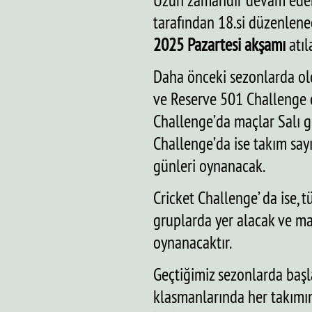
Uzun zamandır devam eden 
tarafından 18.si düzenlen
2025 Pazartesi akşamı
atıl
Daha önceki sezonlarda ol
ve Reserve 501 Challenge 
Challenge’da maçlar Salı 
Challenge’da ise takım say
günleri oynanacak.
Cricket Challenge’ da ise, 
gruplarda yer alacak ve m
oynanacaktır.
Geçtiğimiz sezonlarda başl
klasmanlarında her takım