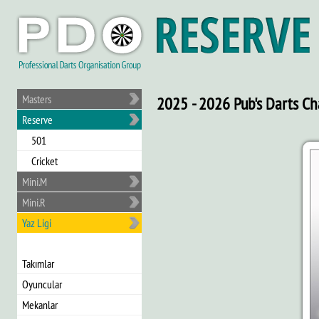
Masters
2025 - 2026 Pub's Darts Cha
Reserve
501
Cricket
Mini.M
Mini.R
Yaz Ligi
Takımlar
Oyuncular
Mekanlar