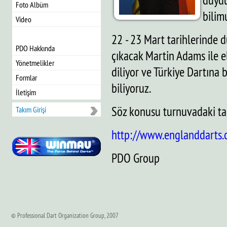
duydu
Foto Albüm
bilim
Video
22 - 23 Mart tarihlerinde 
PDO Hakkında
çıkacak Martin Adams ile el
Yönetmelikler
diliyor ve Türkiye Dartına 
Formlar
biliyoruz.
İletişim
Söz konusu turnuvadaki ta
Takım Girişi
http://www.englanddarts
PDO Group
© Professional Dart Organization Group, 2007