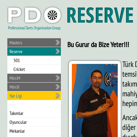
Masters
Bu Gurur da Bize Yeter!!!
Reserve
501
Türk 
Cricket
temsi
Mini.M
takım
Mini.R
mahiy
Yaz Ligi
hepim
Takımlar
Ancak
Oyuncular
diğer
Mekanlar