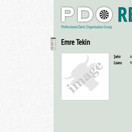
Emre Tekin
Şehir
A
Lisans
9