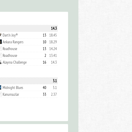
14.3
Dart'n Joy®
13
18.45
Ankara Rangers
10
18.29
Roadhouse
13
14.24
Roadhouse
2
13.41
Alayına Challenge
16
14.3
3.1
Midnight Blues
40
3.1
Kanunsuzlar
33
2.37