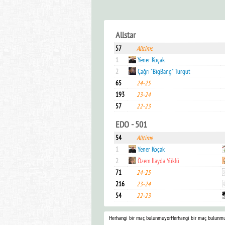
Allstar
57
Alltime
1
Yener Koçak
2
Çağrı "BigBang" Turgut
65
24-25
193
23-24
57
22-23
EDO - 501
54
Alltime
1
Yener Koçak
2
Özem İlayda Yüklü
71
24-25
216
23-24
54
22-23
Herhangi bir maç bulunmuyor
Herhangi bir maç bulunm