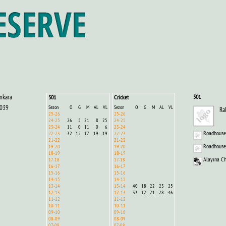
nkara
501
501
Cricket
039
Sezon
O
G
M
AL
VL
Sezon
O
G
M
AL
VL
Rak
25-26
25-26
24-25
26
5
21
8
25
24-25
23-24
11
0
11
0
6
23-24
Roadhouse
22-23
32
15
17
19
19
22-23
21-22
21-22
Roadhouse
19-20
19-20
18-19
18-19
Alayına C
17-18
17-18
16-17
16-17
15-16
15-16
14-15
14-15
13-14
13-14
40
18
22
23
25
12-13
12-13
33
12
21
28
46
11-12
11-12
10-11
10-11
09-10
09-10
08-09
08-09
07-08
07-08