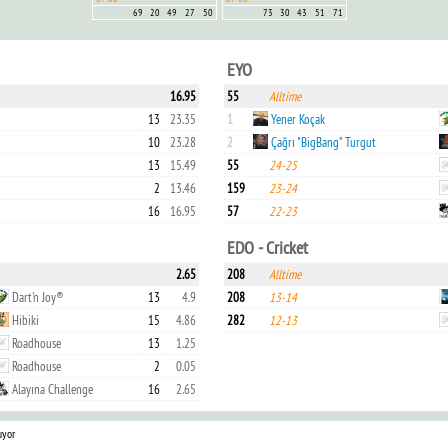
69
20
49
27
50
73
30
43
51
71
EYO
16.95
55
Alltime
13
23.35
1
Yener Koçak
10
23.28
2
Çağrı "BigBang" Turgut
13
15.49
55
24-25
2
13.46
159
23-24
16
16.95
57
22-23
EDO - Cricket
2.65
208
Alltime
Dart'n Joy®
13
4.9
208
13-14
Hibiki
15
4.86
282
12-13
Roadhouse
13
1.25
Roadhouse
2
0.05
Alayına Challenge
16
2.65
uyor