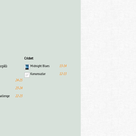
Cricket
ışıklı
Midnight Blues
13-14
Kanunsuzlar
12-13
24-25
23-24
hallenge
22-23