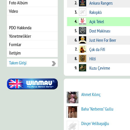
Foto Albüm
2.
Ankara Rangers
Video
3.
Rakışıklı
4.
Açık Tekel
PDO Hakkında
5.
Dost Makinası
Yönetmelikler
6.
Just Here For Beer
Formlar
7.
Çok da Fifi
İletişim
8.
Hilti
Takım Girişi
9.
Kuzu Çevirme
Ahmet Kılınç
Baha "Kerberos" Gullu
Dinçer Velibaşoğlu