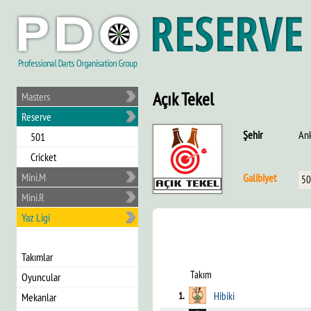
Açık Tekel
Masters
Reserve
Şehir
An
501
Cricket
Mini.M
Galibiyet
50
Mini.R
Yaz Ligi
Takımlar
Takım
Oyuncular
1.
Hibiki
Mekanlar