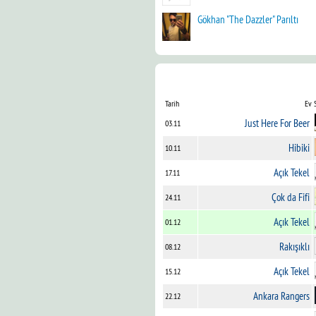
Gökhan "The Dazzler" Parıltı
Tarih
Ev 
Just Here For Beer
03.11
Hibiki
10.11
Açık Tekel
17.11
Çok da Fifi
24.11
Açık Tekel
01.12
Rakışıklı
08.12
Açık Tekel
15.12
Ankara Rangers
22.12