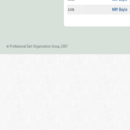
NRY Böyle
12.01
© Professional Dart Organization Group, 2007