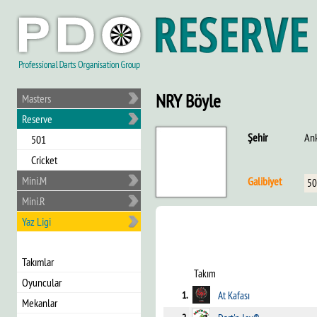
NRY Böyle
Masters
Reserve
Şehir
An
501
Cricket
Mini.M
Galibiyet
50
Mini.R
Yaz Ligi
Takımlar
Takım
Oyuncular
1.
At Kafası
Mekanlar