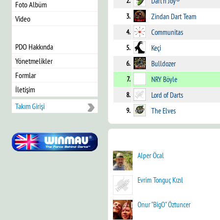
2.
Dart'n Joy®
Foto Albüm
3.
Zindan Dart Team
Video
4.
Communitas
PDO Hakkında
5.
Keçi
Yönetmelikler
6.
Bulldozer
Formlar
7.
NRY Böyle
İletişim
8.
Lord of Darts
Takım Girişi
9.
The Elves
Alper Öcal
Evrim Tonguç Kızıl
Onur "BigO" Öztuncer