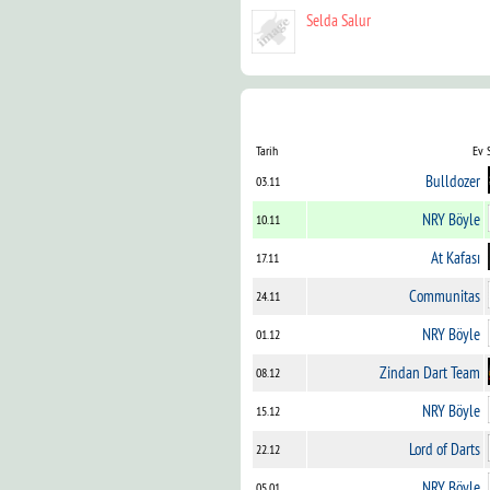
Selda Salur
Tarih
Ev 
Bulldozer
03.11
NRY Böyle
10.11
At Kafası
17.11
Communitas
24.11
NRY Böyle
01.12
Zindan Dart Team
08.12
NRY Böyle
15.12
Lord of Darts
22.12
NRY Böyle
05.01