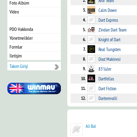
2.
Ahır Team
Foto Albüm
3.
Calm Down
Video
4.
Dart Express
PDO Hakkında
5.
Zindan Dart Team
Yönetmelikler
6.
Knight of Dart
Formlar
7.
Real Tungsten
İletişim
8.
Dost Makinesi
Takım Girişi
9.
83'lüler
10.
Dartfellas
11.
Dart Fiction
12.
Darterevalli
Ali Bal