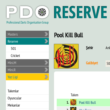
Pool Kill Bull
Masters
Reserve
Şehir
An
501
Cricket
Mini.M
Galibiyet
50
Mini.R
Yaz Ligi
Takımlar
Takım
Oyuncular
1.
Pool Kill Bull
Mekanlar