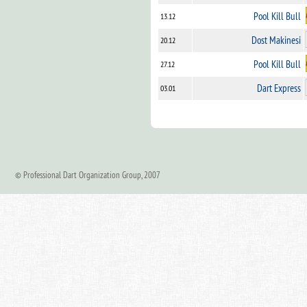
Pool Kill Bull
13.12
Dost Makinesi
20.12
Pool Kill Bull
27.12
Dart Express
03.01
© Professional Dart Organization Group, 2007