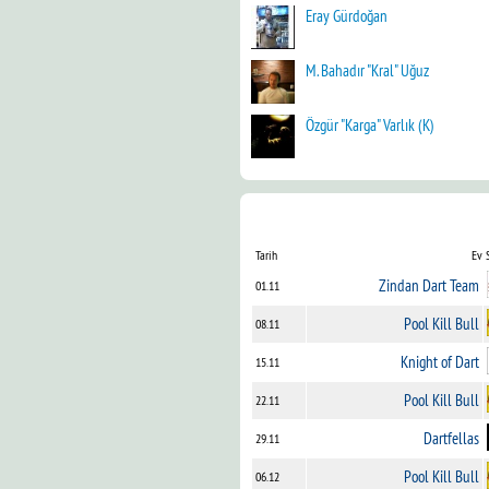
Eray Gürdoğan
M. Bahadır "Kral" Uğuz
Özgür "Karga" Varlık (K)
Tarih
Ev 
Zindan Dart Team
01.11
Pool Kill Bull
08.11
Knight of Dart
15.11
Pool Kill Bull
22.11
Dartfellas
29.11
Pool Kill Bull
06.12