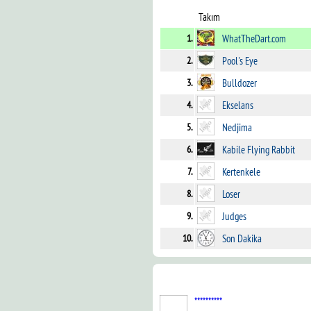
Takım
1.
WhatTheDart.com
2.
Pool's Eye
3.
Bulldozer
4.
Ekselans
5.
Nedjima
6.
Kabile Flying Rabbit
7.
Kertenkele
8.
Loser
9.
Judges
10.
Son Dakika
**********