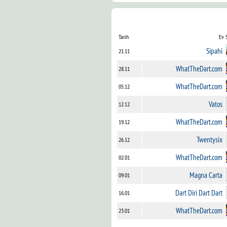
Tarih
Ev 
Sipahi
21.11
WhatTheDart.com
28.11
WhatTheDart.com
05.12
Vatos
12.12
WhatTheDart.com
19.12
Twentysix
26.12
WhatTheDart.com
02.01
Magna Carta
09.01
Dart Diri Dart Dart
16.01
WhatTheDart.com
23.01