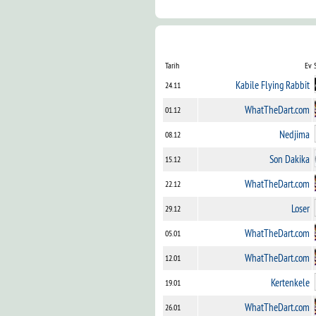
Tarih
Ev 
Kabile Flying Rabbit
24.11
WhatTheDart.com
01.12
Nedjima
08.12
Son Dakika
15.12
WhatTheDart.com
22.12
Loser
29.12
WhatTheDart.com
05.01
WhatTheDart.com
12.01
Kertenkele
19.01
WhatTheDart.com
26.01