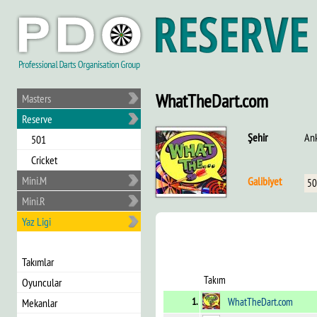
WhatTheDart.com
Masters
Reserve
Şehir
An
501
Cricket
Mini.M
Galibiyet
50
Mini.R
Yaz Ligi
Takımlar
Takım
Oyuncular
1.
WhatTheDart.com
Mekanlar