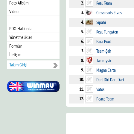
Foto Albüm
2.
Real Team
Video
3.
Crossroads Elves
4.
Sipahi
PDO Hakkında
5.
Real Tungsten
Yönetmelikler
6.
Para Pool
Formlar
7.
Team-Şah
İletişim
8.
Twentysix
Takım Girişi
9.
Magna Carta
10.
Dart Diri Dart Dart
11.
Vatos
12.
Peace Team