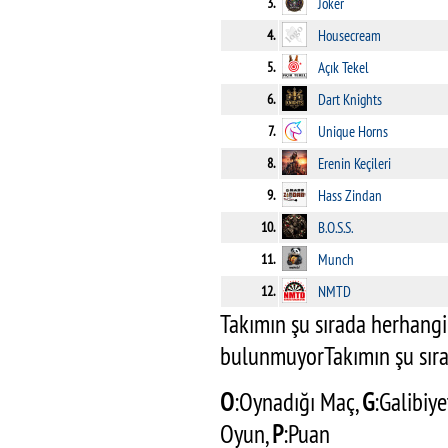
3.
Joker
4.
Housecream
5.
Açık Tekel
6.
Dart Knights
7.
Unique Horns
8.
Erenin Keçileri
9.
Hass Zindan
10.
B.O.S.S.
11.
Munch
12.
NMTD
Takımın şu sırada herhangi
bulunmuyorTakımın şu sır
O
:Oynadığı Maç,
G
:Galibiye
Oyun,
P
:Puan