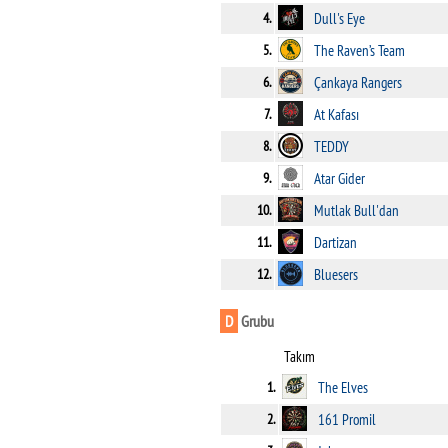
4.
Dull's Eye
5.
The Raven’s Team
6.
Çankaya Rangers
7.
At Kafası
8.
TEDDY
9.
Atar Gider
10.
Mutlak Bull'dan
11.
Dartizan
12.
Bluesers
D
Grubu
Takım
1.
The Elves
2.
161 Promil