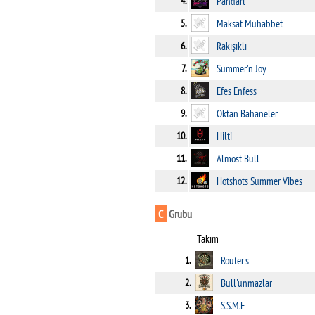
4.
Pandart
5.
Maksat Muhabbet
6.
Rakışıklı
7.
Summer'n Joy
8.
Efes Enfess
9.
Oktan Bahaneler
10.
Hilti
11.
Almost Bull
12.
Hotshots Summer Vibes
C
Grubu
Takım
1.
Router's
2.
Bull'unmazlar
3.
S.S.M.F