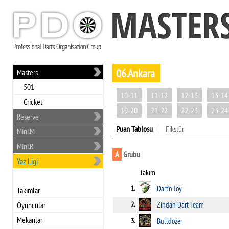
06.Ankara
Masters
501
10-11
11-12
12-13
13-14
Cricket
19-20
21-22
22-23
23-24
Reserve
Puan Tablosu
Fikstür
Mini.M
Mini.R
A
Grubu
Yaz Ligi
Takım
1.
Dart’n Joy
Takımlar
Oyuncular
2.
Zindan Dart Team
Mekanlar
3.
Bulldozer