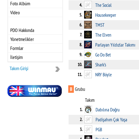
Foto Albüm
4.
The Social
Video
5.
Housekeeper
6.
TMST
PDO Hakkında
7.
The Elven
Yönetmelikler
8.
Parlayan Yıldızlar Takımı
Formlar
9.
Go Do Bet
İletişim
10.
Shark’s
Takım Girişi
11.
NRY Böyle
B
Grubu
Takım
1.
Dabılına Doğru
2.
Padişahım Çok Yaşa
3.
PGB