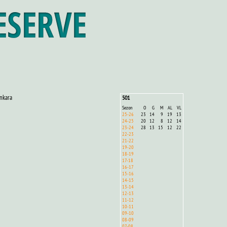
nkara
501
Sezon
O
G
M
AL
VL
25-26
23
14
9
19
13
24-25
20
12
8
12
14
23-24
28
13
15
12
22
22-23
21-22
19-20
18-19
17-18
16-17
15-16
14-15
13-14
12-13
11-12
10-11
09-10
08-09
07-08