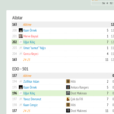
36
4
32
Allstar
163
Alltime
12
200
Kaan Örnek
5
12
201
Merve Baysal
1
12
202
Uğur Kılıç
7
12
203
Umut "sumut" Yağcı
1
11
204
Gonca Keçeci
4
11
163
24-25
11
12
EDO - 501
157
Alltime
0
194
Zülfikar Aslan
Hilti
2
0
195
Kaan Örnek
Ankara Rangers
5
0
196
Uğur Kılıç
Dost Makinası
7
0
197
Yavuz Devravut
Çok da Fifi
7
0
198
Kaan Cengiz
Hilti
7
0
157
24-25
Dost Makinesi
11
0