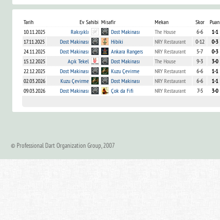
Tarih
Ev Sahibi
Misafir
Mekan
Skor
Puan
10.11.2025
Rakışıklı
Dost Makinası
The House
6-6
1-1
17.11.2025
Dost Makinası
Hibiki
NRY Restaurant
0-12
0-3
24.11.2025
Dost Makinası
Ankara Rangers
NRY Restaurant
5-7
0-3
15.12.2025
Açık Tekel
Dost Makinası
The House
9-3
3-0
22.12.2025
Dost Makinası
Kuzu Çevirme
NRY Restaurant
6-6
1-1
02.03.2026
Kuzu Çevirme
Dost Makinası
NRY Restaurant
6-6
1-1
09.03.2026
Dost Makinası
Çok da Fifi
NRY Restaurant
7-5
3-0
© Professional Dart Organization Group, 2007