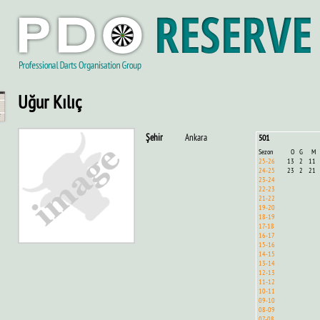
Uğur Kılıç
Şehir
Ankara
501
Sezon
O
G
M
25-26
13
2
11
24-25
23
2
21
23-24
22-23
21-22
19-20
18-19
17-18
16-17
15-16
14-15
13-14
12-13
11-12
10-11
09-10
08-09
07-08