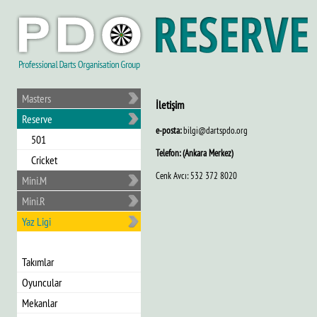
Masters
İletişim
Reserve
e-posta:
bilgi@dartspdo.org
501
Telefon: (Ankara Merkez)
Cricket
Cenk Avcı: 532 372 8020
Mini.M
Mini.R
Yaz Ligi
Takımlar
Oyuncular
Mekanlar