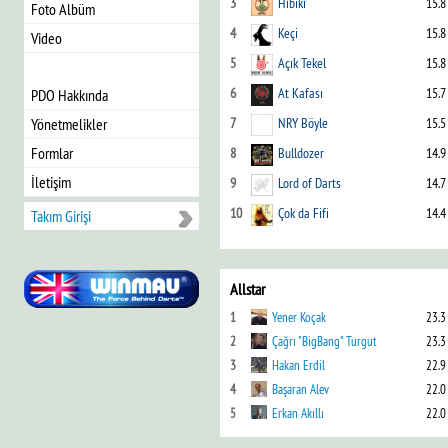
3
Hibiki
15.8
Foto Albüm
4
Keçi
15.8
Video
5
Açık Tekel
15.8
6
At Kafası
15.7
PDO Hakkında
Yönetmelikler
7
NRY Böyle
15.5
Formlar
8
Bulldozer
14.9
İletişim
9
Lord of Darts
14.7
10
Çok da Fifi
14.4
Takım Girişi
Allstar
1
Yener Koçak
23.3
2
Çağrı "BigBang" Turgut
23.3
3
Hakan Erdil
22.9
4
Başaran Alev
22.0
5
Erkan Akıllı
22.0