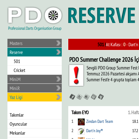
Masters
501 |
At Kafası :
0
- Dart'n Joy® 
Reserve
PDO Summer Challenge 2026 İçi
501
Sevgili PDO Group Summer Fest ka
Cricket
Temmuz 2026 Pazartesi akşamı A g
Mini.M
Summer Fest’e 4 grupta toplam 47 
Mini.R
Yaz Ligi
Takım EYO
1. Haft
Takımlar
1
Zindan Dart Team
18.1
Oyuncular
2
Dart'n Joy®
17.2
Mekanlar