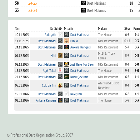
58
24-25
Dost Makinesi
18
2
33
23-24
Dost Makinesi
15
3
Tarih
Ev Sahibi
Misafir
Mekan
Skor
Puan
10.11.2025
Rakışıklı
Dost Makinası
The House
6-6
1-1
17.11.2025
Dost Makinası
Hibiki
NRY Restaurant
0-12
0-3
24.11.2025
Dost Makinası
Ankara Rangers
NRY Restaurant
5-7
0-3
Mr.B & Tipsy
01.12.2025
Hilti
Dost Makinası
5-7
0-3
Fellas
08.12.2025
Dost Makinası
Just Here For Beer
NRY Restaurant
8-4
3-0
15.12.2025
Açık Tekel
Dost Makinası
The House
9-3
3-0
22.12.2025
Dost Makinası
Kuzu Çevirme
NRY Restaurant
6-6
1-1
Ahır Pub&Bistro
05.01.2026
Çok da Fifi
Dost Makinası
8-4
3-0
Bestekar
19.01.2026
Dost Makinası
Rakışıklı
NRY Restaurant
6-6
1-1
02.02.2026
Ankara Rangers
Dost Makinası
The House
3-9
0-3
© Professional Dart Organization Group, 2007