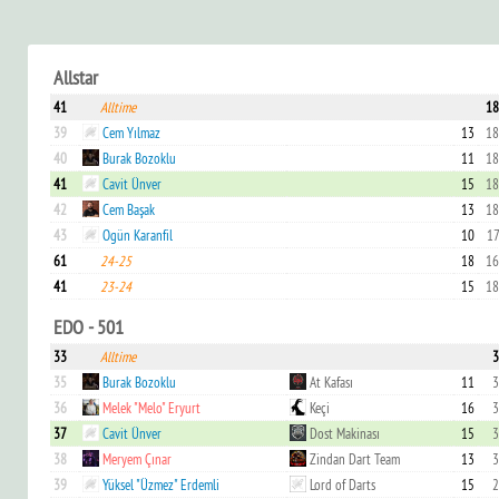
Allstar
41
Alltime
18
39
Cem Yılmaz
13
18
40
Burak Bozoklu
11
18
41
Cavit Ünver
15
18
42
Cem Başak
13
18
43
Ogün Karanfil
10
17
61
24-25
18
16
41
23-24
15
18
EDO - 501
33
Alltime
3
35
Burak Bozoklu
At Kafası
11
3
36
Melek "Melo" Eryurt
Keçi
16
3
37
Cavit Ünver
Dost Makinası
15
3
38
Meryem Çınar
Zindan Dart Team
13
3
39
Yüksel "Üzmez" Erdemli
Lord of Darts
15
2