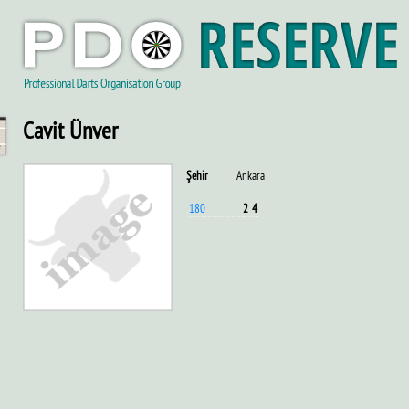
Cavit Ünver
Şehir
Ankara
180
2
4