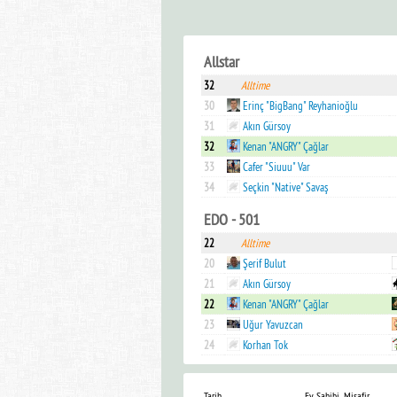
Allstar
32
Alltime
30
Erinç "BigBang" Reyhanioğlu
31
Akın Gürsoy
32
Kenan "ANGRY" Çağlar
33
Cafer "Siuuu" Var
34
Seçkin "Native" Savaş
EDO - 501
22
Alltime
20
Şerif Bulut
21
Akın Gürsoy
22
Kenan "ANGRY" Çağlar
23
Uğur Yavuzcan
24
Korhan Tok
Tarih
Ev Sahibi
Misafir