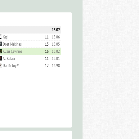
15.02
Keçi
11
15.06
Dost Makinası
15
15.05
Kuzu Çevirme
16
15.02
At Kafası
11
15.01
Dart'n Joy®
12
14.98