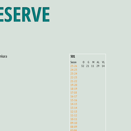
nkara
501
Sezon
O
G
M
AL
VL
25-26
32
21
11
29
14
24-25
23-24
22-23
21-22
19-20
18-19
17-18
16-17
15-16
14-15
13-14
12-13
11-12
10-11
09-10
08-09
07-08