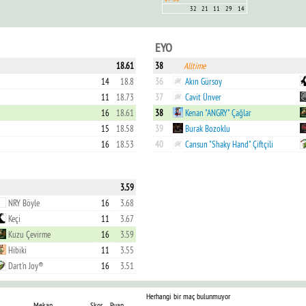
32
21
11
29
14
EYO
18.61
38
Alltime
14
18.8
36
Akın Gürsoy
11
18.73
37
Cavit Ünver
16
18.61
38
Kenan "ANGRY" Çağlar
15
18.58
39
Burak Bozoklu
16
18.53
40
Cansun "Shaky Hand" Çiftçili
3.59
NRY Böyle
16
3.68
Keçi
11
3.67
Kuzu Çevirme
16
3.59
Hibiki
11
3.55
Dart'n Joy®
16
3.51
Herhangi bir maç bulunmuyor
Mekan
Skor
Puan