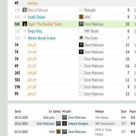
49
Alltime
159
Mecra Edizcan
Rakışıklı
9
1
160
İsrafil Özkan
Hilti
9
1
161
İlgen "The Double" Sakin
Dost Makinası
10
1
162
Övgü Kılıç
NRY Böyle
6
1
163
Merter Burak Arıkan
The Elves
7
74
24-25
Dost Makinesi
15
1
74
23-24
Dost Makinesi
14
1
74
22-23
Dost Makinesi
26
49
21-22
Dost Makinesi
16
0
265
19-20
Dost Makinesi
7
1
301
18-19
Dost Makinesi
12
0
196
17-18
Dost Makinesi
9
0
99
16-17
Dost Makinesi
13
1
Tarih
Ev Sahibi
Misafir
Mekan
Skor
Puan
10.11.2025
Rakışıklı
Dost Makinası
The House
6-6
1-1
24.11.2025
Dost Makinası
Ankara Rangers
NRY Restaurant
5-7
0-3
Mr.B & Tipsy
01.12.2025
Hilti
Dost Makinası
5-7
0-3
Fellas