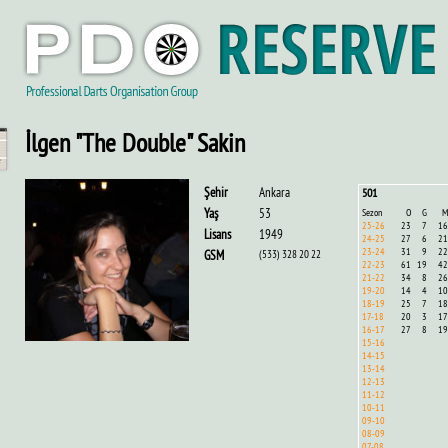
İlgen "The Double" Sakin
Şehir
Ankara
501
Yaş
53
Sezon
O
G
M
25-26
23
7
16
Lisans
1949
24-25
27
6
21
23-24
31
9
22
GSM
(533) 328 20 22
22-23
61
19
42
21-22
34
8
26
19-20
14
4
10
18-19
25
7
18
17-18
20
3
17
16-17
27
8
19
15-16
14-15
13-14
12-13
11-12
10-11
09-10
08-09
07-08