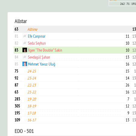
262
71
191
Allstar
63
Alltime
13
81
Efe Canpınar
11
13
82
Seda Seyhun
10
12
83
İlgen "The Double" Sakin
10
12
84
Sevdagül Şahan
13
12
85
Mehmet Yavuz Uluğ
16
12
75
24-25
15
1
92
23-24
14
13
87
22-23
26
1
63
21-22
16
12
283
19-20
7
1
305
18-19
12
12
195
17-18
9
13
109
16-17
13
13
EDO - 501