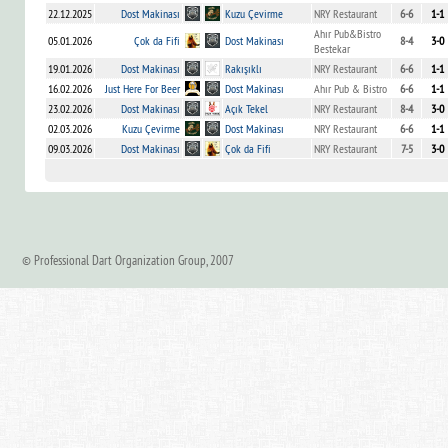
22.12.2025
Dost Makinası
Kuzu Çevirme
NRY Restaurant
6-6
1-1
Ahır Pub&Bistro
05.01.2026
Çok da Fifi
Dost Makinası
8-4
3-0
Bestekar
19.01.2026
Dost Makinası
Rakışıklı
NRY Restaurant
6-6
1-1
16.02.2026
Just Here For Beer
Dost Makinası
Ahır Pub & Bistro
6-6
1-1
23.02.2026
Dost Makinası
Açık Tekel
NRY Restaurant
8-4
3-0
02.03.2026
Kuzu Çevirme
Dost Makinası
NRY Restaurant
6-6
1-1
09.03.2026
Dost Makinası
Çok da Fifi
NRY Restaurant
7-5
3-0
© Professional Dart Organization Group, 2007