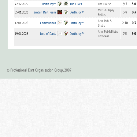
22.12.2025
Dart'n Joy®
The Elves
The House
9-3
3-0
Mr.B & Tipsy
05.01.2026
Zindan Dart Team
Dart'n Joy®
3-9
0-3
Fellas
Ahır Pub &
12.01.2026
Communitas
Dart'n Joy®
2-10
0-3
Bistro
Ahır Pub&Bistro
19.01.2026
Lord of Darts
Dart'n Joy®
7-5
3-0
Bestekar
© Professional Dart Organization Group, 2007