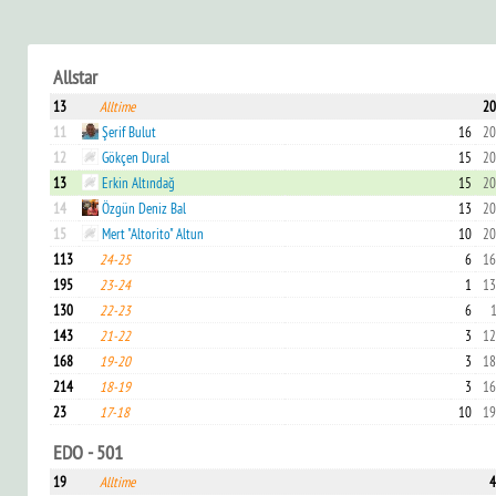
Allstar
13
Alltime
20
11
Şerif Bulut
16
20
12
Gökçen Dural
15
20
13
Erkin Altındağ
15
20
14
Özgün Deniz Bal
13
20
15
Mert "Altorito" Altun
10
20
113
24-25
6
16
195
23-24
1
13
130
22-23
6
1
143
21-22
3
12
168
19-20
3
18
214
18-19
3
16
23
17-18
10
19
EDO - 501
19
Alltime
4