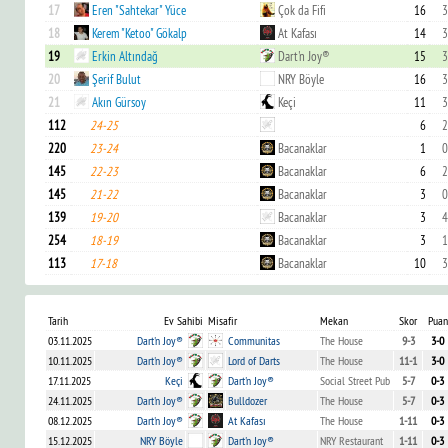
17
Eren "Sahtekar" Yüce
Çok da Fifi
16
3
18
Kerem "Ketoo" Gökalp
At Kafası
14
3
19
Erkin Altındağ
Dart'n Joy®
15
3
20
Şerif Bulut
NRY Böyle
16
3
21
Akın Gürsoy
Keçi
11
3
112
24-25
6
2
220
23-24
Bacanaklar
1
0
145
22-23
Bacanaklar
6
2
145
21-22
Bacanaklar
3
0
139
19-20
Bacanaklar
3
4
254
18-19
Bacanaklar
3
1
113
17-18
Bacanaklar
10
3
Tarih
Ev Sahibi
Misafir
Mekan
Skor
Puan
03.11.2025
Dart'n Joy®
Communitas
The House
9-3
3-0
10.11.2025
Dart'n Joy®
Lord of Darts
The House
11-1
3-0
17.11.2025
Keçi
Dart'n Joy®
Social Street Pub
5-7
0-3
24.11.2025
Dart'n Joy®
Bulldozer
The House
5-7
0-3
08.12.2025
Dart'n Joy®
At Kafası
The House
1-11
0-3
15.12.2025
NRY Böyle
Dart'n Joy®
NRY Restaurant
1-11
0-3