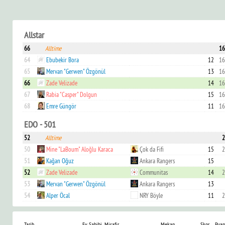
Allstar
66
Alltime
16
64
Ebubekir Bora
12
16
65
Mervan "Gerwen" Özgönül
13
16
66
Zade Velizade
14
16
67
Rabia "Casper" Dolgun
15
16
68
Emre Güngör
11
16
EDO - 501
52
Alltime
2
50
Mine "LaBoum" Aloğlu Karaca
Çok da Fifi
15
2
51
Kağan Oğuz
Ankara Rangers
15
52
Zade Velizade
Communitas
14
2
53
Mervan "Gerwen" Özgönül
Ankara Rangers
13
54
Alper Öcal
NRY Böyle
11
2
Tarih
Ev Sahibi
Misafir
Mekan
Skor
Puan