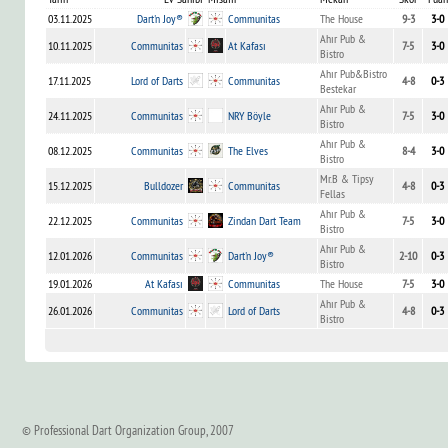
03.11.2025
Dart'n Joy®
Communitas
The House
9-3
3-0
Ahır Pub &
10.11.2025
Communitas
At Kafası
7-5
3-0
Bistro
Ahır Pub&Bistro
17.11.2025
Lord of Darts
Communitas
4-8
0-3
Bestekar
Ahır Pub &
24.11.2025
Communitas
NRY Böyle
7-5
3-0
Bistro
Ahır Pub &
08.12.2025
Communitas
The Elves
8-4
3-0
Bistro
Mr.B & Tipsy
15.12.2025
Bulldozer
Communitas
4-8
0-3
Fellas
Ahır Pub &
22.12.2025
Communitas
Zindan Dart Team
7-5
3-0
Bistro
Ahır Pub &
12.01.2026
Communitas
Dart'n Joy®
2-10
0-3
Bistro
19.01.2026
At Kafası
Communitas
The House
7-5
3-0
Ahır Pub &
26.01.2026
Communitas
Lord of Darts
4-8
0-3
Bistro
© Professional Dart Organization Group, 2007