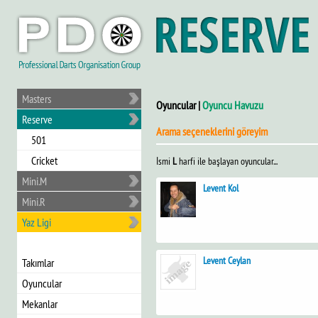
Masters
Oyuncular |
Oyuncu Havuzu
Reserve
Arama seçeneklerini göreyim
501
Cricket
İsmi
L
harfi ile başlayan oyuncular...
Mini.M
Levent Kol
Mini.R
Yaz Ligi
Levent Ceylan
Takımlar
Oyuncular
Mekanlar