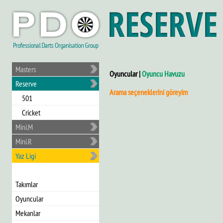
Masters
Oyuncular |
Oyuncu Havuzu
Reserve
Arama seçeneklerini göreyim
501
Cricket
Mini.M
Mini.R
Yaz Ligi
Takımlar
Oyuncular
Mekanlar