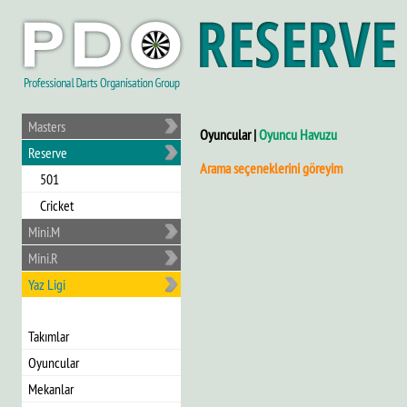
Masters
Oyuncular |
Oyuncu Havuzu
Reserve
Arama seçeneklerini göreyim
501
Cricket
Mini.M
Mini.R
Yaz Ligi
Takımlar
Oyuncular
Mekanlar