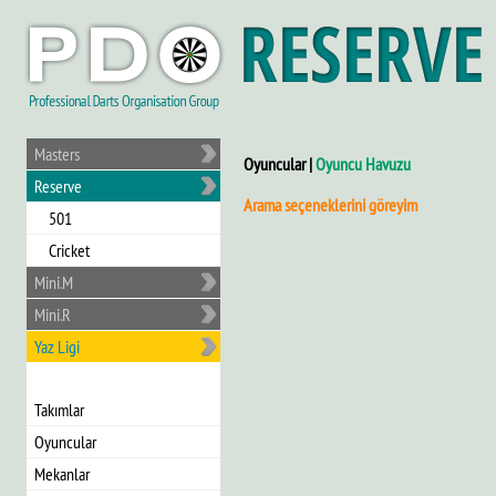
Masters
Oyuncular |
Oyuncu Havuzu
Reserve
Arama seçeneklerini göreyim
501
Cricket
Mini.M
Mini.R
Yaz Ligi
Takımlar
Oyuncular
Mekanlar