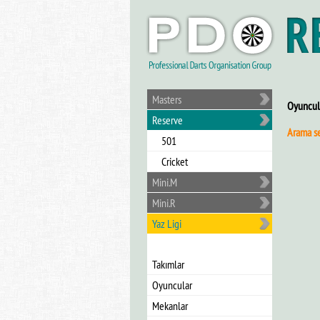
Masters
Oyuncul
Reserve
Arama s
501
Cricket
Mini.M
Mini.R
Yaz Ligi
Takımlar
Oyuncular
Mekanlar