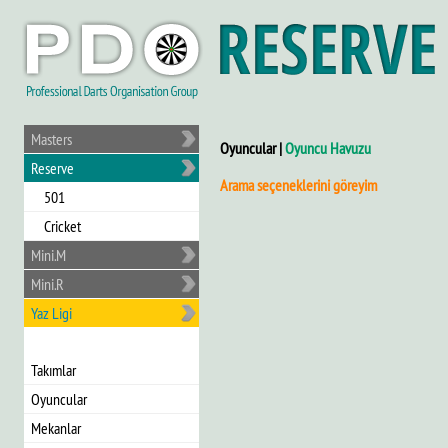
Masters
Oyuncular |
Oyuncu Havuzu
Reserve
Arama seçeneklerini göreyim
501
Cricket
Mini.M
Mini.R
Yaz Ligi
Takımlar
Oyuncular
Mekanlar