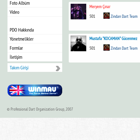
Foto Albüm
Meryem Çınar
Video
501
Zindan Dart Team
PDO Hakkında
Mustafa "KOCAMAN" Gücenmez
Yönetmelikler
Formlar
501
Zindan Dart Team
İletişim
Takım Girişi
© Professional Dart Organization Group, 2007