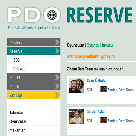
Masters
Oyuncular |
Oyuncu Havuzu
Reserve
Arama seçeneklerini göreyim
501
Cricket
Zindan Dart Team
takımının oyuncuları...
Mini.M
Onur Öztürk
Mini.R
501
Zindan Dart Team
Yaz Ligi
Serdar Aykan
Takımlar
501
Zindan Dart Team
Oyuncular
Mekanlar