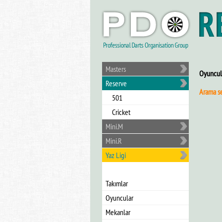
Masters
Oyuncul
Reserve
Arama s
501
Cricket
Mini.M
Mini.R
Yaz Ligi
Takımlar
Oyuncular
Mekanlar