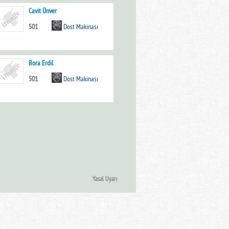
Cavit Ünver
501
Dost Makinası
Bora Erdil
501
Dost Makinası
Yasal Uyarı