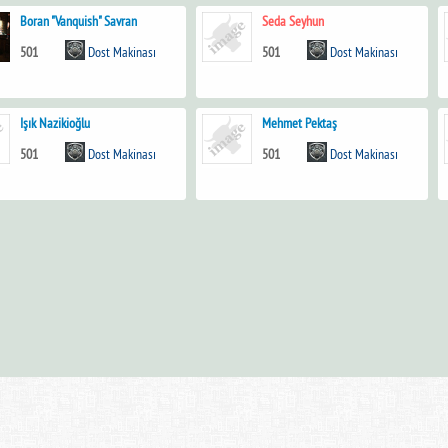
Boran "Vanquish" Savran
Seda Seyhun
501
Dost Makinası
501
Dost Makinası
Işık Nazikioğlu
Mehmet Pektaş
501
Dost Makinası
501
Dost Makinası