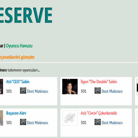
ar |
Oyuncu Havuzu
eçeneklerini göreyim
inası
takımının oyuncuları...
Atıl "CEO" Sakin
İlgen "The Double" Sakin
501
Dost Makinası
501
Dost Makinası
Başaran Alev
Aslı "Civciv" Çukurkavaklı
501
Dost Makinası
501
Dost Makinası