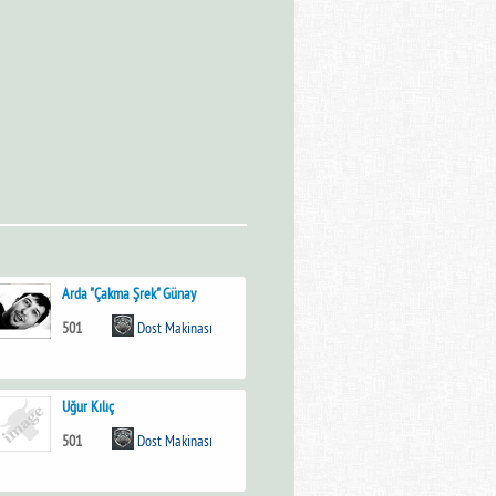
Arda "Çakma Şrek" Günay
501
Dost Makinası
Uğur Kılıç
501
Dost Makinası