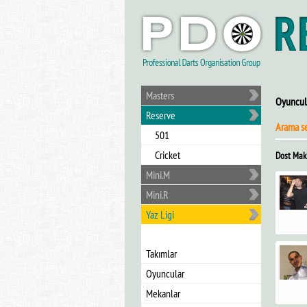
Masters
Oyuncul
Reserve
Arama s
501
Cricket
Dost Mak
Mini.M
Mini.R
Yaz Ligi
Takımlar
Oyuncular
Mekanlar