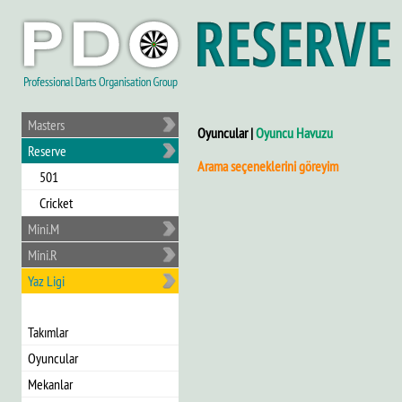
Masters
Oyuncular |
Oyuncu Havuzu
Reserve
Arama seçeneklerini göreyim
501
Cricket
Mini.M
Mini.R
Yaz Ligi
Takımlar
Oyuncular
Mekanlar