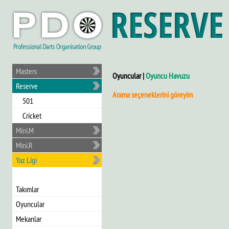
Masters
Oyuncular |
Oyuncu Havuzu
Reserve
Arama seçeneklerini göreyim
501
Cricket
Mini.M
Mini.R
Yaz Ligi
Takımlar
Oyuncular
Mekanlar