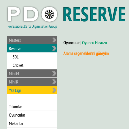
Masters
Oyuncular |
Oyuncu Havuzu
Reserve
Arama seçeneklerini göreyim
501
Cricket
Mini.M
Mini.R
Yaz Ligi
Takımlar
Oyuncular
Mekanlar