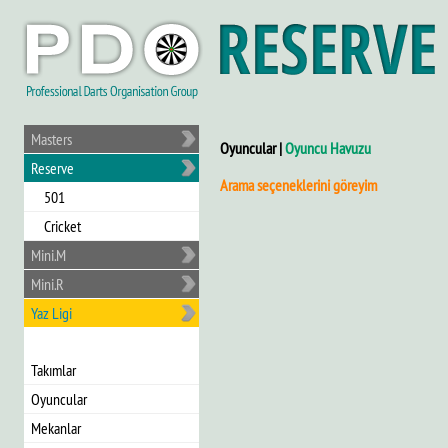
Masters
Oyuncular |
Oyuncu Havuzu
Reserve
Arama seçeneklerini göreyim
501
Cricket
Mini.M
Mini.R
Yaz Ligi
Takımlar
Oyuncular
Mekanlar