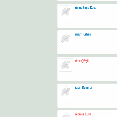
Yunus Emre Kaya
Yusuf Turhan
Yeliz Çiftçili
Yasin Demirci
Yağmur Kuru