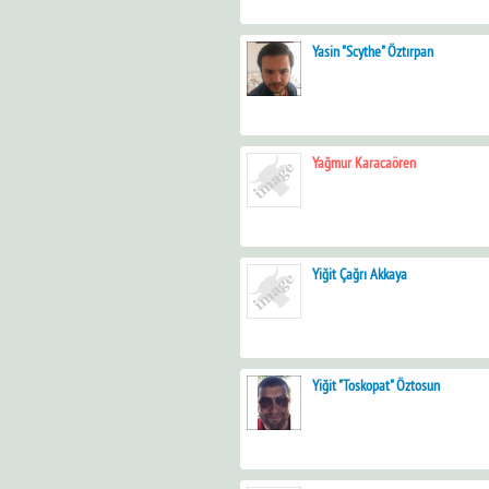
Yasin "Scythe" Öztırpan
Yağmur Karacaören
Yiğit Çağrı Akkaya
Yiğit "Toskopat" Öztosun