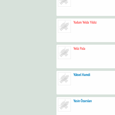
Yudum Yelda Yıldız
Yeliz Pala
Yüksel Hamdi
Yasin Özarslan