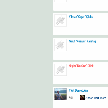
Yılmaz "Ceyar" Çıkıkcı
Yusuf "Kuzgun" Karataş
Yeşim "No One" Dilek
Yiğit Demetoğlu
501
Zindan Dart Team