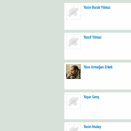
Yasin Burak Yılmaz
Yusuf Yılmaz
Yüce Armağan Erkek
Yaşar Genç
Yasin Atalay