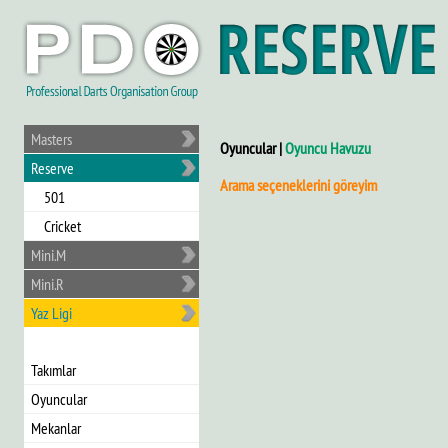
Masters
Oyuncular |
Oyuncu Havuzu
Reserve
Arama seçeneklerini göreyim
501
Cricket
Mini.M
Mini.R
Yaz Ligi
Takımlar
Oyuncular
Mekanlar